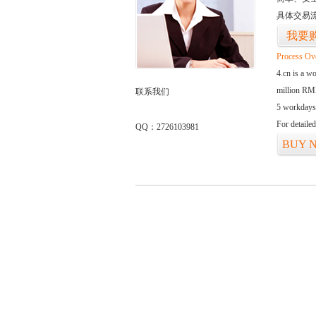
具体交易
我要
Process Ov
4.cn is a w
million RMB
联系我们
5 workdays
For detaile
QQ：2726103981
BUY 