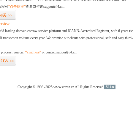
流程可
“点击这里”
查看或咨询support@4.cn。
购买
>>
erview:
orld leading domain escrow service platform and ICANN-Accredited Registrar, with 6 years ri
 transaction volume every year. We promise our clients with professional, safe and easy third-
.
d process, you can
“visit here”
or contact support@4.cn.
NOW
>>
Copyright © 1998 -2025 www.cqznz.cn All Rights Reserved
51La